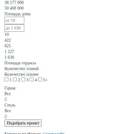
38 177 000
50 408 000
Площадь дома
19
422
825
1 227
1 630
Площадь террасы
Количество этажей
Количество спален
1
2
3
4
5+
Гараж
Все
Стиль
Все