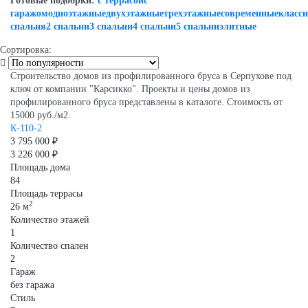
Готовые подборки:
с террасой
с
гаражом
одноэтажные
двухэтажные
трехэтажные
современные
класс
спальня
2 спальни
3 спальни
4 спальни
5 спальни
элитные
Сортировка:
Строительство домов из профилированного бруса в Серпухове под
ключ от компании "Карсикко". Проекты и цены домов из
профилированного бруса представлены в каталоге. Стоимость от
15000 руб./м2.
К-110-2
3 795 000 ₽
3 226 000 ₽
Площадь дома
84
Площадь террасы
2
26 м
Количество этажей
1
Количество спален
2
Гараж
без гаража
Стиль